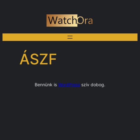
Ugrás
a
tartalomhoz
ÁSZF
Bennünk is
WordPress
szív dobog.